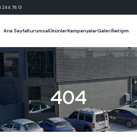
) 244 78 13
Ana Sayfa
Kurumsal
Ürünler
Kampanyalar
Galeri
İletişim
404
404