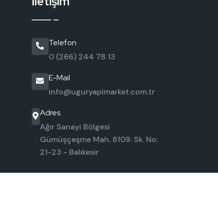
İletişim
Telefon
0 (266) 244 78 13
E-Mail
info@uguryapimarket.com.tr
Adres
Ağır Sanayi Bölgesi
Gümüşçeşme Mah. 8109. Sk. No:
21-23 - Balıkesir