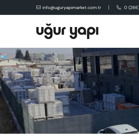
info@uguryapimarket.com.tr
0 (266