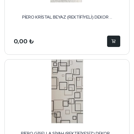
PİERO KRİSTAL BEYAZ (REKTİFİYELİ) DEKOR ...
0,00 ₺
PİERO GİSELLA SİYAH (REKTİFİYESİZ) DEKOR ...