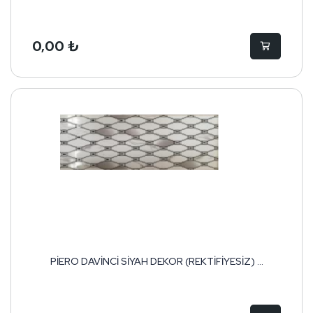
0,00 ₺
PİERO DAVİNCİ SİYAH DEKOR (REKTİFİYESİZ) ...